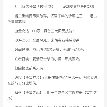
3. 【远古沙皇·阿努比斯】——龙魂结界终极BOSS
当三重结界尽数破碎，沉睡千年的沙漠之王——远古
沙皇将苏醒!
血量高达1000万，具备三大毁灭技能：
沙海湮灭：全屏AOE，未躲在石柱后秒杀;
时间静滞：随机冻结3名玩家，无法行动5秒;
亡者召唤：复活已击杀的小怪，形成围攻。
但回报也前所未有：
必爆【沙皇神装】(武器/衣服/项链三选一)，附带专属
光效与百分比增伤;
掉落【沙皇之心】，用于合成全区首爆神器【审判之
矛】;