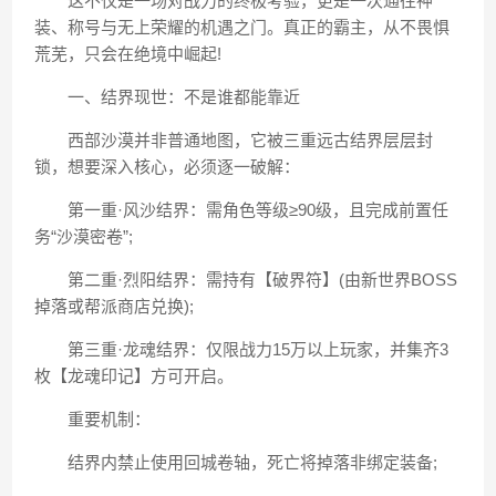
这不仅是一场对战力的终极考验，更是一次通往神
装、称号与无上荣耀的机遇之门。真正的霸主，从不畏惧
荒芜，只会在绝境中崛起!
一、结界现世：不是谁都能靠近
西部沙漠并非普通地图，它被三重远古结界层层封
锁，想要深入核心，必须逐一破解：
第一重·风沙结界：需角色等级≥90级，且完成前置任
务“沙漠密卷”;
第二重·烈阳结界：需持有【破界符】(由新世界BOSS
掉落或帮派商店兑换);
第三重·龙魂结界：仅限战力15万以上玩家，并集齐3
枚【龙魂印记】方可开启。
重要机制：
结界内禁止使用回城卷轴，死亡将掉落非绑定装备;