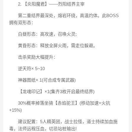
2. 【炎阳魔君】——烈阳结界主宰
第二重结界最深处，熔岩环绕，高温灼体。此BOSS
拥有双形态：
白昼形态：高攻速，召唤火灵;
黄昏形态：释放全屏火雨，需走位躲避。
击杀奖励大幅提升：
逆天符× 5~10
神器图纸× 1(可合成专属武器)
【龙魂印记】×1(集齐3枚开启最终结界)
30%概率掉落坐骑【赤焰驼王】(移动加速+火抗
+15%)
建议配置：5人精英团，战士拉怪，道士持续加血施
毒，法师远程压血，切忌站桩输出!