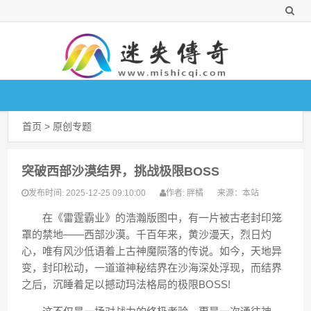
首页
>
原创专题
突破西部沙漠结界，挑战极限BOSS
2025-12-25 09:10:00
胖橘
来源：
本站
发布时间:
作者:
在《雷霆霸业》的浩瀚版图中，有一片被古老封印笼
罩的禁地——西部沙漠。千百年来，黄沙漫天，烈日灼
心，唯有风沙低语着上古神魔陨落的传说。如今，天地异
变，封印松动，一道道神秘结界在沙海深处浮现，而结界
之后，沉睡着足以撼动玛法格局的极限BOSS!