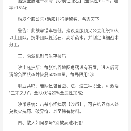
赠送全服唯一称号【沙漠征服者】(全属性+12%，爆
率+15%);
触发全服公告+跨服排行榜留名，名震天下!
警告：此战容错率极低，建议全服顶尖公会组织10人
以上团队，携带团队复活石、高阶药水，并制定详细战术
分工。
三、隐藏机制与生存技巧
沙尘庇护所：每张结界地图角落设有石屋，进入后可
清除负面状态并恢复50%血量，每局限用1次;
职业共鸣：若队伍包含战、法、道三种职业，可激活
“三才之力”，全队获得20%全属性加成;
沙币系统：击杀小怪掉落【沙币】，可在结界商人处
兑换火抗药、破界符、甚至稀有材料。
四、散人如何参与?别被高难吓退!