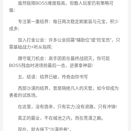
虽然极限BOSS难度极高，但散人玩家仍有策略可
循：
专注第一重结界：每日两次稳定刷紫装与元宝，积少
成多;
加入打金公会：许多公会招募“辅助位”或“捡宝员”，只
需基础战力+听从指挥;
蹲守尾刀机会：高手团若在最终战团灭，你可趁
BOSS残血时进场抢最后一击，逆袭拿神装!
五、结语：结界已破，传奇由你书写
西部沙漠的结界，曾是隔绝凡人的天堑，如今却成为
勇者的试炼场。
在这里，没有侥幸，只有实力;没有退路，只有冲锋!
真正的霸业，不在城池之内，而在荒漠之巅。
现在，就去接下“沙漠密卷”，