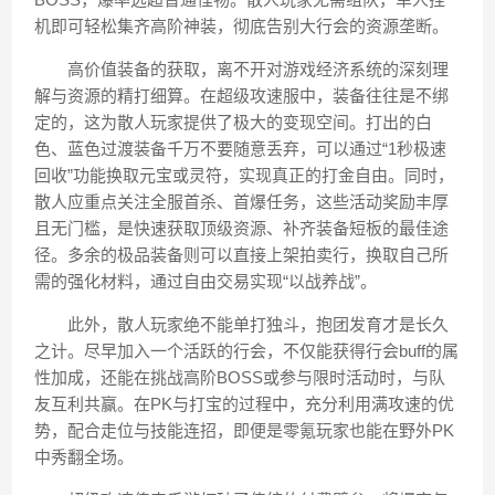
机即可轻松集齐高阶神装，彻底告别大行会的资源垄断。
高价值装备的获取，离不开对游戏经济系统的深刻理
解与资源的精打细算。在超级攻速服中，装备往往是不绑
定的，这为散人玩家提供了极大的变现空间。打出的白
色、蓝色过渡装备千万不要随意丢弃，可以通过“1秒极速
回收”功能换取元宝或灵符，实现真正的打金自由。同时，
散人应重点关注全服首杀、首爆任务，这些活动奖励丰厚
且无门槛，是快速获取顶级资源、补齐装备短板的最佳途
径。多余的极品装备则可以直接上架拍卖行，换取自己所
需的强化材料，通过自由交易实现“以战养战”。
此外，散人玩家绝不能单打独斗，抱团发育才是长久
之计。尽早加入一个活跃的行会，不仅能获得行会buff的属
性加成，还能在挑战高阶BOSS或参与限时活动时，与队
友互利共赢。在PK与打宝的过程中，充分利用满攻速的优
势，配合走位与技能连招，即便是零氪玩家也能在野外PK
中秀翻全场。