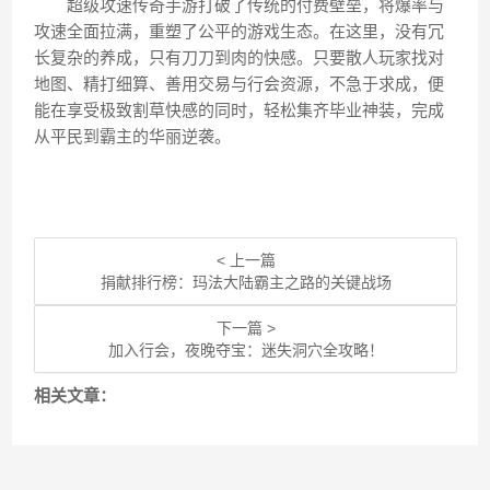
超级攻速传奇手游打破了传统的付费壁垒，将爆率与
攻速全面拉满，重塑了公平的游戏生态。在这里，没有冗
长复杂的养成，只有刀刀到肉的快感。只要散人玩家找对
地图、精打细算、善用交易与行会资源，不急于求成，便
能在享受极致割草快感的同时，轻松集齐毕业神装，完成
从平民到霸主的华丽逆袭。
< 上一篇
捐献排行榜：玛法大陆霸主之路的关键战场
下一篇 >
加入行会，夜晚夺宝：迷失洞穴全攻略！
相关文章：