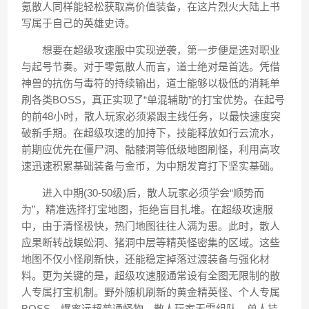
氪散人同样能轻松获取高价值装备，在这片烈火大陆上书
写属于自己的英雄史诗。
想要在超级攻速服中实现逆袭，第一步便是选对职业
与起号节奏。对于零氪散人而言，道士绝对是首选。凭借
神兽的抗伤与毒符的持续输出，道士能够以极低的消耗单
刷各类BOSS，真正实现了“单混辅助”的打宝优势。在起号
的前48小时，散人玩家必须紧跟主线任务，以最快速度突
破新手期。在超级攻速的加持下，技能释放如行云流水，
前期应优先在僵尸洞、骷髅洞等低级地图刷怪，利用高攻
速迅速积累基础装备与金币，为中期发育打下坚实基础。
进入中期(30-50级)后，散人玩家必须学会“顺势而
为”，精准选择打宝地图，拒绝盲目扎堆。在超级攻速服
中，由于清怪极快，热门地图往往人满为患。此时，散人
应果断转战蜈蚣洞、猪洞中层等精英怪密集的区域。这些
地图不仅小怪刷新快，还能稳定掉落过渡装备与强化材
料。更为关键的是，超级攻速服通常设有全图无限制的散
人专属打宝机制。野外随机刷新的黄金精英怪、个人专属
BOSS，爆率远超普通怪物。散人玩家无需组队，单人挂