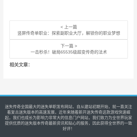
< 上一篇
竖屏传奇单职业：探索副职业大厅，解锁你的职业梦想
下一篇 >
一击秒杀！破局65535级超变传奇的法术
相关文章：
迷失传奇全国最大的迷失单职发布网站，自从建站初期开始，就一直关注
着复古迷失版本的高速发展，近年来随着新开迷失传奇这款游戏快速崛
起，我们也成长为影响力非常大的信息门户网站，我们致力为全世界玩家
提供优质的迷失版本传奇最新资讯和贴心的服务，因此获得全世界的一致
好评！