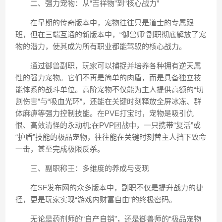
二、强力宠物：从“吉祥物”到“核心战力”
在早期的传奇版本中，宠物往往只是道士的专属跟
班，但在三端互通的新版本中，“御兽师”副职彻底解放了宠
物的潜力，使其成为所有职业都能驾驭的核心战力。
通过御兽副职，玩家可以捕捉并培养各种拥有逆天属
性的强力宠物。它们不再是简单的肉盾，而是具备独立技
能体系的战斗单位。高阶宠物不仅能为主人提供高额的“切
割伤害”与“吸血光环”，还能在关键时刻释放全屏冰冻、群
体麻痹等强力控制技能。在PVE打宝时，宠物是吸引仇
恨、高效清怪的永动机;在PVP团战中，一只携带“复活”或
“护盾”技能的极品宠物，往往能在关键时刻替主人挡下致命
一击，甚至完成极限反杀。
三、副职称王：多维度的养成与变现
在SF发布网的众多版本中，副职不仅是提升战力的捷
径，更是玩家实现“游戏内财富自由”的终极密码。
无论是药剂师的“自产自销”，还是御兽师的“极品宠物