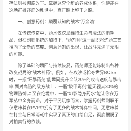
存法则被彻底改写。掌握这套全新的养成体系，你便能在
这场群雄逐鹿的乱世中，真正踏上称王之路。
一、创意药剂：颠覆认知的战术“万金油”
在传统传奇中，药水仅仅是维持生命与魔法的消耗
品，但在副职系统的加持下，“药剂师”这一副职将炼药工艺
推向了全新的高度。创意药剂的出现，让战斗充满了无限
的可能。
除了基础的瞬回与持续恢复，药剂师还能炼制出各种
改变战局的“战术神药”。例如，在攻沙或抢夺世界BOSS
时，一瓶“狂暴药剂”能瞬间提升全队20%的攻击速度与暴击
率;面对高防的敌方战士，一瓶“破甲毒剂”能无视其30%的
物理防御;甚至在绝境中，一瓶“幻影隐身药水”能让你在万
军丛中全身而退。对于平民玩家而言，掌握药剂师副职不
仅意味着在PVP中拥有了更多的战术博弈空间，更意味着
在打金与日常消耗中实现了真正的自给自足，彻底摆脱了
对拍卖行的依赖。