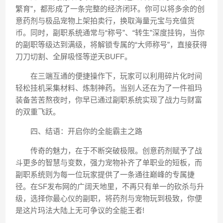
繁育”，都形成了一条完整的经济闭环。你可以将多余的创
意药剂与极品宠物上架拍卖行，换取海量元宝与充值货
币。同时，副职系统通常与“称号”、“转生”深度挂钩，当你
的副职等级达到满级，将解锁专属的“大师称号”，直接获得
刀刀切割、全屏吸怪等逆天BUFF。
在三端互通的便捷操作下，玩家可以利用碎片化时间
轻松挂机采集材料、炼制神药。当别人还在为了一件祖玛
装备苦苦熬夜时，你早已通过副职系统实现了战力与财富
的双重飞跃。
四、结语：开启你的全能霸主之路
传奇的魅力，在于不断突破极限。创意药剂赋予了战
斗更多的智慧与变数，强力宠物补齐了单职业的短板，而
副职系统则为每一位玩家提供了一条通往巅峰的专属捷
径。在SF发布网的广阔天地里，不再只有单一的砍杀与升
级，选择你最心仪的副职，将药剂与宠物玩到极致，你便
是这片玛法大陆上无可争议的全能王者!