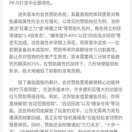
PK与打宝中全面领先。
迷失版本的会员赞助系统，其最直观的体现便是对角
色基础属性的全方位强化。以常见的赞助档位为例，当你
激活“狂暴之力”或“神魔之体”等赞助礼包时，角色将立刻获
得诸如“1.4倍攻击”、“爆率提升40%”以及“四倍泡点经验”等
逆天加成。这些属性并非锦上添花，而是雪中送炭——在
前期装备尚未成型时，赞助带来的高额倍攻与切割属性，
能让你对怪物的伤害产生质变。原本需要两三分钟才能磨
死的精英BOSS，在赞助属性的加持下，几秒钟便能轻松
斩杀，极大地缩短了前期的发育周期。
除了基础面板的飙升，会员赞助更是解锁核心功能特
权的“万能钥匙”。在迷失版本中，许多便利且强大的功能往
往与赞助等级挂钩。例如，达到铂金或星耀会员后，你将
直接解锁“自动范围拾取”、“自动回收”以及“随身仓库”等功
能。这些特权彻底解放了玩家的双手，让你无需再为背包
爆满而频繁回城，真正实现“挂机摸摸鱼”也能轻松拿顶赞的
惬意体验。同时，赞助还会附赠诸如“刀刀冰冻”、“十步一
杀”、“全屏吸怪”等极品技能BUFF，配合吸血与护体神盾，