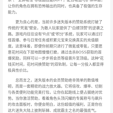
让你的角色在拥有恐怖输出的同时，也具备了极强的生存
能力。
更为良心的是，当前许多迷失版本的赞助系统打破了
传统的“死氪”壁垒，为散人玩家提供了“白嫖顶赞”的逆袭之
路。游戏内往往设有“R点”或“积分”系统，玩家可以通过打
怪首爆、参与日常任务或积累元宝来兑换真实的充值额
度。这意味着，即便你前期只进行了微氪或零氪，只要愿
意花时间在下层地图慢慢打磨，通过击杀BOSS获取的首
爆奖励，同样可以一步步将会员等级晋升至顶级。这种“花
钱买时间，花时间换赞助”的双轨制，让每一分投入都显得
极具性价比。
总而言之，迷失版本的会员赞助绝非简单的数值堆
砌，而是一套精密的战力放大器。它将倍攻、爆率、切割
与各类便利功能完美打包，让你在起跑线上便占据绝对优
势。当你激活赞助，看着角色头顶闪耀的专属称号与飙升
的攻击面板时，你便会明白，这份超值的福利，正是你在
这片迷失大陆上披荆斩棘、成就霸主之名的最强底气。