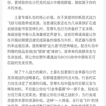
份，更将助你在沙巴克的战火中傲视群雄，铸就属于你的
不朽传奇。
土豪专属礼包的核心价值，在于其提供的断层式战力
飞跃与极致养成资源。当普通玩家还在为几块黑铁矿石或
初级技能书苦苦挣扎时，至尊礼包已为你备好了玄冰铁、
高级技能书卷以及海量绑定声望令。这些珍稀道具能让你
在开服初期便迅速完成装备的熔炼与升阶，将武器与首饰
的幸运值拉满，提前解锁“运九套”的恐怖输出。配合礼包中
附赠的极品坐骑(如“猎锋”或“烽驹”)，其带来的高额攻击与
生命加成，将让你在野外遭遇战与BOSS抢夺中拥有无可
匹敌的先发优势。
除了个人战力的飙升，土豪礼包更是行会争霸与沙巴
克攻城战的战略基石。在群雄逐鹿的玛法大陆，行会的实
力往往决定了资源的归属。至尊礼包中蕴含的巨额元宝与
稀有材料，不仅能让你在“行会争霸赛”中一掷千金，轻松瓜
分百万真元宝奖池，更能让你在沙城之战前夕，为行会成
员提供丰厚的资源补给。这种“一人得道，全行会飞升”的领