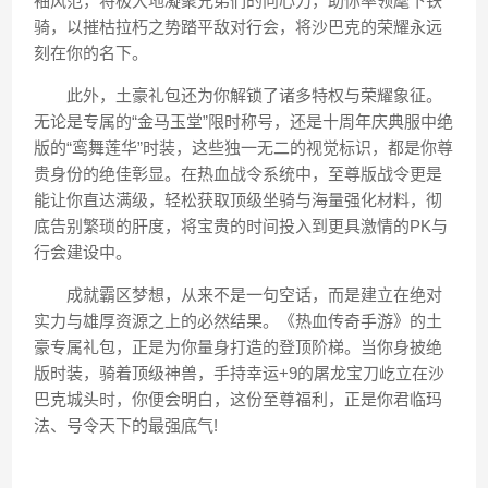
袖风范，将极大地凝聚兄弟们的向心力，助你率领麾下铁
骑，以摧枯拉朽之势踏平敌对行会，将沙巴克的荣耀永远
刻在你的名下。
此外，土豪礼包还为你解锁了诸多特权与荣耀象征。
无论是专属的“金马玉堂”限时称号，还是十周年庆典服中绝
版的“鸾舞莲华”时装，这些独一无二的视觉标识，都是你尊
贵身份的绝佳彰显。在热血战令系统中，至尊版战令更是
能让你直达满级，轻松获取顶级坐骑与海量强化材料，彻
底告别繁琐的肝度，将宝贵的时间投入到更具激情的PK与
行会建设中。
成就霸区梦想，从来不是一句空话，而是建立在绝对
实力与雄厚资源之上的必然结果。《热血传奇手游》的土
豪专属礼包，正是为你量身打造的登顶阶梯。当你身披绝
版时装，骑着顶级神兽，手持幸运+9的屠龙宝刀屹立在沙
巴克城头时，你便会明白，这份至尊福利，正是你君临玛
法、号令天下的最强底气!