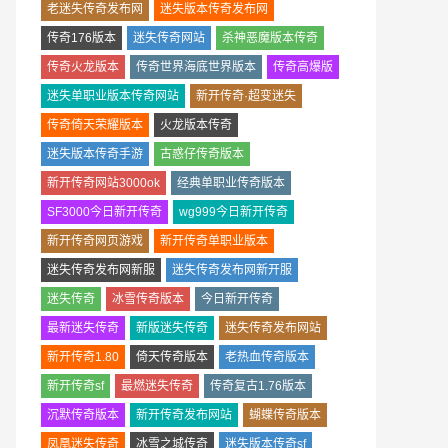
老迷失传奇发布网
迷失版本传奇发布网
传奇176版本
迷失传奇网站
杀神恶魔版本传奇
传奇火龙版本
传奇世界海底世界版本
传奇高爆版
迷失单职业版本传奇网站
新开传奇·超变迷失
传奇倚天荣耀版本
火龙版本传奇
迷失版本传奇手游
古惑仔传奇版本
新开传奇网站3000ok
经典单职业传奇版本
SF3000今日新开传奇
wg999今日新开传奇
新开传奇网页游戏
新开传奇单职业版本
‌迷失传奇发布网新服
迷失传奇发布网新开服
‌迷失传奇
冰雪传奇版本
今日新开传奇
最新迷失传奇
新版迷失传奇
迷失传奇发布网站
新开传奇1.80
倚天传奇版本
老热血传奇版本
新开传奇sf
最燃迷失传奇
传奇复古1.76版本
沉默传奇版本
新开传奇发布网站
蝴蝶传奇版本
凤凰迷失传奇
冰雪之城传奇
迷失版本传奇sf