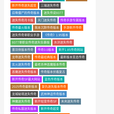
新开传奇迷失超变
三端迷失传奇
召唤僵尸的传奇版本
迷失传说9377
迷失传奇月卡版
天门迷失传奇
传奇手游专属版本
传奇最火版本
我本沉默传奇版本
手游新开传奇
迷失传奇单职业手游
《传奇》1.95版本
9377单职业传奇迷失狂暴版
水浒迷失传奇
墨羽侠版本传奇
传奇3.0版本
新开1.85传奇网站
龙帝迷失传奇
传奇最经典版本
最新版本变态传奇
玄火迷失传奇
最老杀神恶魔版本传奇
恶魔迷失传奇版本
传奇版本伏羲复古
新开传奇SF最大网站
蓝色传奇版本
2025传奇最新版本
复仇迷失版本传奇
龙城秘境迷失传奇
武林神话传奇版本
神魔迷失传奇
新开轻变传奇SF
未央迷失传奇
传奇私服迷失版本
新开传奇超变