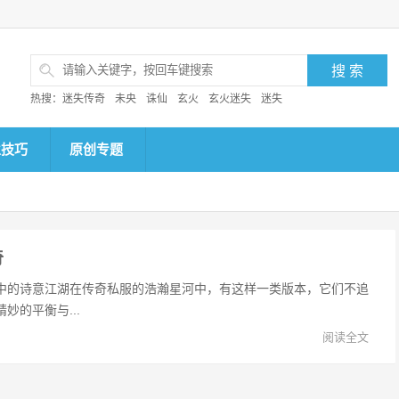
热搜：
迷失传奇
未央
诛仙
玄火
玄火迷失
迷失
业技巧
原创专题
奇
中的诗意江湖在传奇私服的浩瀚星河中，有这样一类版本，它们不追
的平衡与...
阅读全文