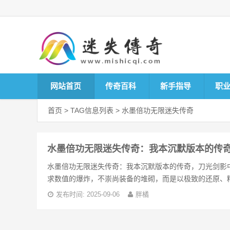
网站首页
传奇百科
新手指导
职
首页
> TAG信息列表 > 水墨倍功无限迷失传奇
水墨倍功无限迷失传奇：我本沉默版本的传
水墨倍功无限迷失传奇：我本沉默版本的传奇，刀光剑影
求数值的爆炸，不崇尚装备的堆砌，而是以极致的还原、精妙
发布时间: 2025-09-06
胖橘