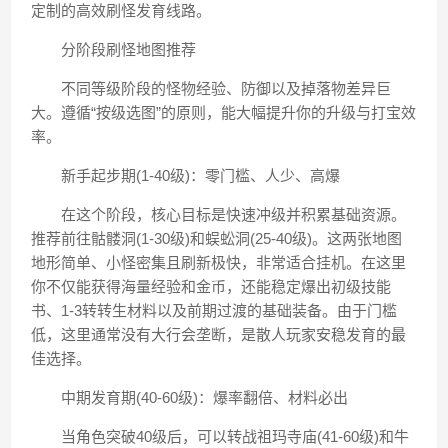
定制的高效刷怪发育线路。
️分阶段刷怪地图推荐
不同等级阶段的怪物经验、防御以及掉落物差异巨
大。遵循“按级选图”的原则，能大幅提升你的升级与打宝效
率。
新手起步期(1-40级)：零门槛、人少、高爆
在这个阶段，核心目标是快速冲级并积累基础资源。
推荐前往骷髅洞(1-30级)和蜈蚣洞(25-40级)。这两张地图
地形简单、小怪密集且刷新极快，非常适合挂机。在这里
你不仅能获得海量经验和金币，还能稳定爆出初级技能
书、1-3转转生材料以及前期过渡的基础装备。由于门槛
低，这里通常没有大行会垄断，是散人玩家安稳发育的最
佳选择。
中期发育期(40-60级)：爆率翻倍、材料必出
当角色突破40级后，可以转战祖玛寺庙(41-60级)和牛