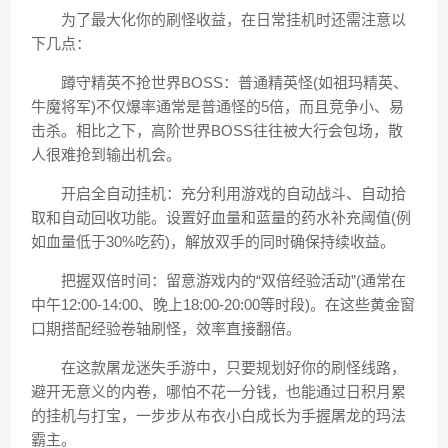
为了最大化你的刷怪收益，在日常挂机时还需注意以
下几点：
蹲守精英不抢世界BOSS：普通精英怪(如祖玛精英、
牛魔将军)不仅爆率通常是普通怪的5倍，而且竞争小、易
击杀。相比之下，高阶世界BOSS往往被大行会包场，散
人很难抢到输出机会。
开启全自动挂机：充分利用游戏的自动战斗、自动拾
取和自动回收功能。设置好血量和蓝量的药水补充阈值(例
如血量低于30%吃药)，解放双手的同时确保持续收益。
把握双倍时间：留意游戏内的“双倍经验活动”(通常在
中午12:00-14:00、晚上18:00-20:00等时段)。在这些黄金窗
口期搭配经验卷轴刷怪，效率直接翻倍。
在这款屠龙迷失手游中，只要规划好你的刷怪线路，
避开无意义的内卷，哪怕不花一分钱，也能通过日积月累
的挂机与打宝，一步步从布衣小白成长为手握屠龙的玛法
霸主。