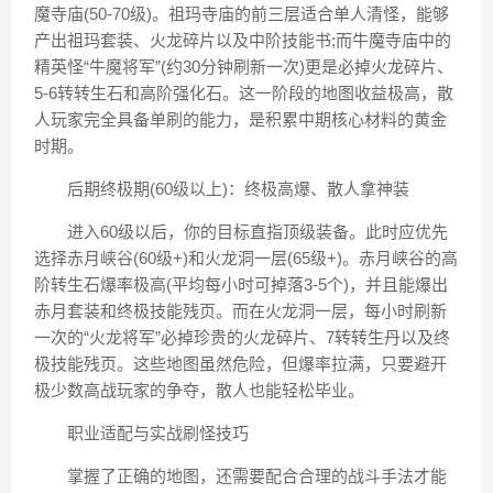
魔寺庙(50-70级)。祖玛寺庙的前三层适合单人清怪，能够
产出祖玛套装、火龙碎片以及中阶技能书;而牛魔寺庙中的
精英怪“牛魔将军”(约30分钟刷新一次)更是必掉火龙碎片、
5-6转转生石和高阶强化石。这一阶段的地图收益极高，散
人玩家完全具备单刷的能力，是积累中期核心材料的黄金
时期。
后期终极期(60级以上)：终极高爆、散人拿神装
进入60级以后，你的目标直指顶级装备。此时应优先
选择赤月峡谷(60级+)和火龙洞一层(65级+)。赤月峡谷的高
阶转生石爆率极高(平均每小时可掉落3-5个)，并且能爆出
赤月套装和终极技能残页。而在火龙洞一层，每小时刷新
一次的“火龙将军”必掉珍贵的火龙碎片、7转转生丹以及终
极技能残页。这些地图虽然危险，但爆率拉满，只要避开
极少数高战玩家的争夺，散人也能轻松毕业。
️职业适配与实战刷怪技巧
掌握了正确的地图，还需要配合合理的战斗手法才能