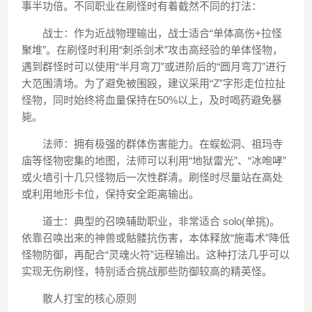
事半功倍。不同职业在刷怪时有着截然不同的打法：
战士：作为近战物理输出，战士适合“单体高伤+拉怪
聚堆”。在刷怪时利用“刺杀剑术”攻击高经验的单体怪物，
遇到群怪时可以使用“半月弯刀”或进阶后的“圆月弯刀”进行
大范围清场。为了避免被围殴，建议采用“Z”字形走位拉扯
怪物，同时始终将血量保持在50%以上，及时喝药避免暴
毙。
法师：拥有极强的群体伤害能力。在蜈蚣洞、祖玛寺
庙等怪物密集的地图，法师可以利用“地狱雷光”、“冰咆哮”
或火墙引十几只怪物后一次性群清。刷怪时尽量站在高处
或利用地形卡位，保持安全距离输出。
道士：典型的召唤辅助职业，非常适合 solo(单挑)。
依靠召唤出来的神兽或骷髅抗伤害，本体释放“施毒术”降低
怪物防御，再配合“灵魂火符”远程输出。这种打法几乎可以
实现无伤刷怪，特别适合挑战那些防御较高的精英怪。
散人打宝的核心原则