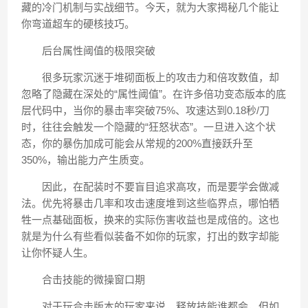
藏的冷门机制与实战细节。今天，就为大家揭秘几个能让
你弯道超车的硬核技巧。
️后台属性阈值的极限突破
很多玩家沉迷于堆砌面板上的攻击力和倍攻数值，却
忽略了隐藏在深处的“属性阈值”。在许多倍功变态版本的底
层代码中，当你的暴击率突破75%、攻速达到0.18秒/刀
时，往往会触发一个隐藏的“狂怒状态”。一旦进入这个状
态，你的暴伤加成可能会从常规的200%直接跃升至
350%，输出能力产生质变。
因此，在配装时不要盲目追求高攻，而是要学会做减
法。优先将暴击几率和攻击速度堆到这些临界点，哪怕牺
牲一点基础面板，换来的实际伤害收益也是成倍的。这也
就是为什么有些看似装备不如你的玩家，打出的数字却能
让你怀疑人生。
️合击技能的微操窗口期
对于玩合击版本的玩家来说，释放技能谁都会，但如