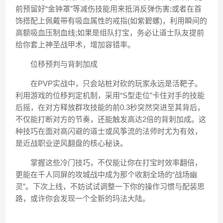
前预留好“金钟罩”等减伤技能用来抵消反弹伤害;或者在首
饰搭配上佩戴带有吸血属性的戒指(如紫碧螺)，利用瞬间的
高额吸血压制血线;如果是组队打宝，务必让道士队友提前
给你套上神圣战甲术，增加容错率。
位移预判与背刺加成
在PVP实战中，只会站桩对砍的玩家永远是活靶子。
利用游戏的位移判定机制，采用“S型走位”卡住对手的技能
后摇，在对方释放群攻技能的前0.3秒突然突进至其背后，
不仅能打断对方的节奏，还能触发高达2倍的背刺加成。这
种技巧在面对高闪避的道士或风筝流的法师时尤为有效，
是近战职业逆风翻盘的核心秘诀。
掌握这些冷门技巧，不仅能让你在打宝时效率翻倍，
更能在千人同屏的攻城战中成为那个收割全场的“战场幽
灵”。下次上线，不妨试试调整一下你的操作习惯与配装思
路，或许你会发现一个全新的玛法大陆。