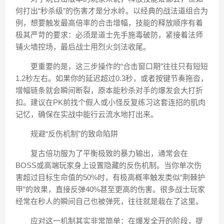
何打出“秒杀级”的伤害才是分水岭。以经典的战法道组合为
例，想要触发最高倍率的合击增幅，技能的释放顺序有着
极其严苛的要求：必须是道士先手施毒破防，紧接着法师
铺火墙控场，最后战士用烈火剑法收尾。
更重要的是，这三步操作的“合击窗口期”往往只有短短
1.2秒左右。如果你的延迟超过0.3秒，或者按键节奏拖沓，
增幅链条就会瞬间断裂，原本能秒杀对手的爆发会大打折
扣。建议在PK前找个假人或小怪反复练习这套连招的肌肉
记忆，确保在实战中能行云流水地打出来。
规避“反伤机制”的致命陷阱
复古倍功服为了平衡极致的暴力输出，通常会在
BOSS或高端玩家身上设置隐藏的反伤机制。当你单次伤
害超过目标生命值的50%时，有极高概率触发类似“荆棘护
甲”的效果，直接反弹40%甚至更高的伤害。很多战士玩家
经常在秒人的瞬间自己也被弹死，往往就是栽在了这里。
应对这一机制其实非常简单：在爆发全开的阶段，提