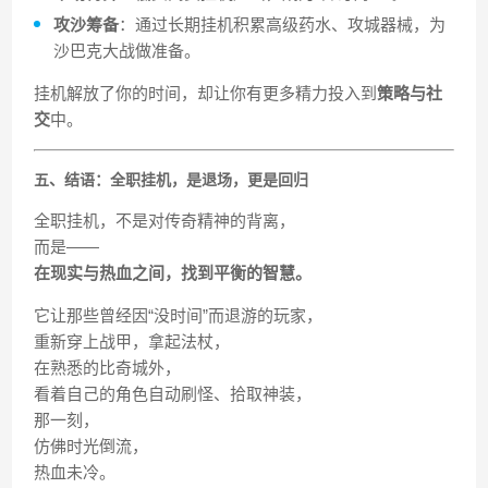
攻沙筹备
：通过长期挂机积累高级药水、攻城器械，为
沙巴克大战做准备。
挂机解放了你的时间，却让你有更多精力投入到
策略与社
交
中。
五、结语：全职挂机，是退场，更是回归
全职挂机，不是对传奇精神的背离，
而是——
在现实与热血之间，找到平衡的智慧。
它让那些曾经因“没时间”而退游的玩家，
重新穿上战甲，拿起法杖，
在熟悉的比奇城外，
看着自己的角色自动刷怪、拾取神装，
那一刻，
仿佛时光倒流，
热血未冷。