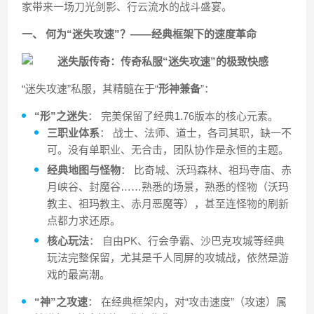
家带来一场刀光剑影、行云流水的战斗盛宴。
一、 何为“迷失攻速”？——经典框架下的速度革命
“迷失攻速”私服，其精髓在于“
形神兼备
”：
“形”之迷失
： 完美保留了经典1.76版本的核心元素。
三职业体系
： 战士、法师、道士，各司其职，缺一不
可。没有单职业、无合击，团队协作是永恒的主题。
经典地图与怪物
： 比奇城、沃玛森林、祖玛寺庙、赤
月峡谷、封魔谷……熟悉的场景，熟悉的怪物（沃玛
教主、祖玛教主、赤月恶魔等），甚至连怪物的刷新
点都力求还原。
核心玩法
： 自由PK、行会争霸、沙巴克攻城等经典
玩法完整保留，尤其是千人同屏的攻城战，依然是游
戏的最高潮。
“神”之攻速
： 在经典框架内，对“攻击速度”（攻速）属