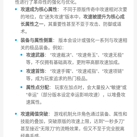
性进行了革命性的强化与优化。
攻速成为核心属性
： 不同于原版传奇中攻速相对次要
的地位，在“迷失攻速”版本中，
攻速被提升为核心成
长属性之一
，其重要性甚至不亚于攻击、防御或道
术。
装备与属性侧重
： 版本会设计或强化一系列与攻速相
关的极品装备。例如：
攻速武器
： “攻速裁决”、“攻速骨玉”、“攻速无极”
等，不仅拥有基础高攻，更附带高额攻速加成。
攻速首饰
： “攻速手镯”、“攻速戒指”、“攻速项链”
等，成为玩家追求的热门极品。
属性点分配
： 玩家在加点时，会大量投入“敏捷”或
“幸运”（部分版本设定幸运影响攻速），以堆叠攻
速属性。
攻速阈值突破
： 游戏机制允许角色通过装备、属性和
技能的叠加，突破原版的攻速上限，达到“一秒多刀”
甚至接近“无限刀”的流畅效果，但又不至于完全脱离
经典手感。